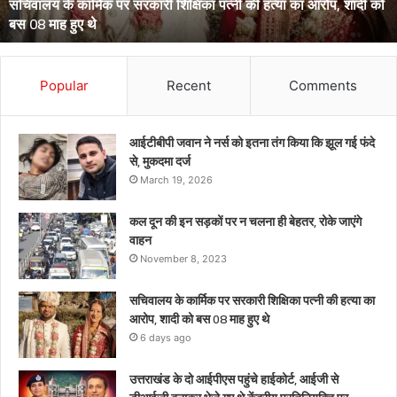
सचिवालय के कार्मिक पर सरकारी शिक्षिका पत्नी की हत्या का आरोप, शादी को
हत्या
बस 08 माह हुए थे
का
आरोप,
शादी
को
Popular
Recent
Comments
बस
08
माह
आईटीबीपी जवान ने नर्स को इतना तंग किया कि झूल गई फंदे
हुए
से, मुकदमा दर्ज
थे
March 19, 2026
कल दून की इन सड़कों पर न चलना ही बेहतर, रोके जाएंगे
वाहन
November 8, 2023
सचिवालय के कार्मिक पर सरकारी शिक्षिका पत्नी की हत्या का
आरोप, शादी को बस 08 माह हुए थे
6 days ago
उत्तराखंड के दो आईपीएस पहुंचे हाईकोर्ट, आईजी से