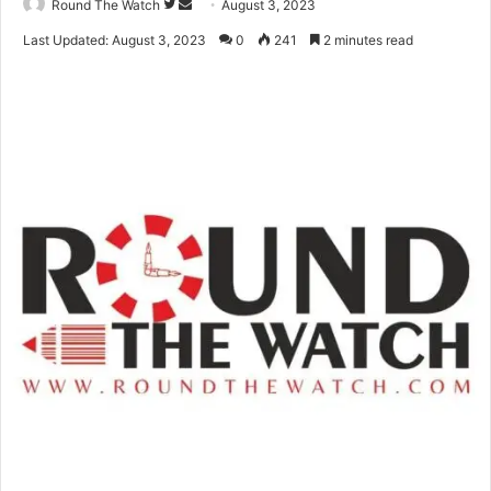
Follow
Send
Round The Watch
August 3, 2023
on
an
Last Updated: August 3, 2023
0
241
2 minutes read
Twitter
email