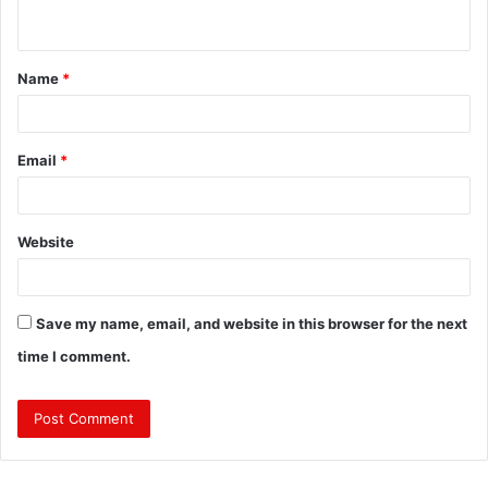
n
t
Name
*
*
Email
*
Website
Save my name, email, and website in this browser for the next
time I comment.