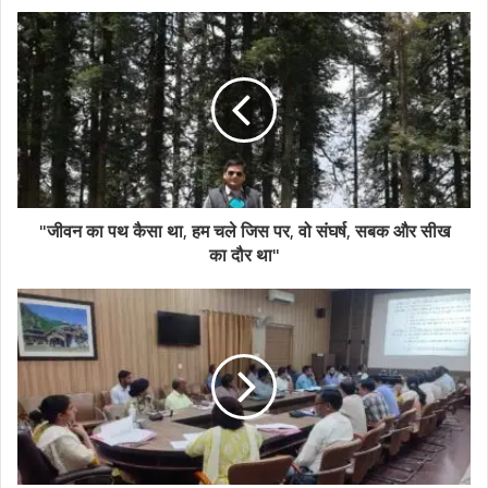
"जीवन का पथ कैसा था, हम चले जिस पर, वो संघर्ष, सबक और सीख
का दौर था"