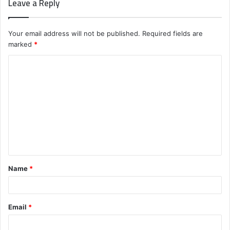
Leave a Reply
Your email address will not be published.
Required fields are
marked
*
C
o
m
m
e
n
t
Name
*
*
Email
*