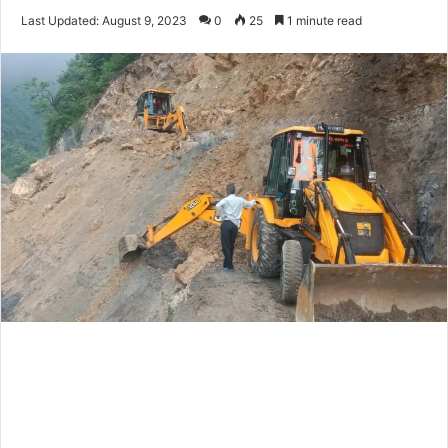
on
an
Last Updated: August 9, 2023
0
25
1 minute read
Twitter
email