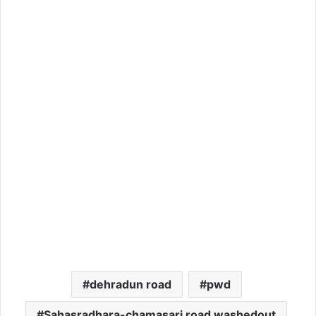
dehradun road
pwd
Sahasradhara-chamasari road washedout