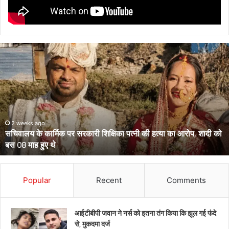
सचिवालय
के
कार्मिक
पर
सरकारी
शिक्षिका
पत्नी
की
2 weeks ago
सचिवालय के कार्मिक पर सरकारी शिक्षिका पत्नी की हत्या का आरोप, शादी को
हत्या
बस 08 माह हुए थे
का
आरोप,
शादी
को
Popular
Recent
Comments
बस
08
माह
आईटीबीपी जवान ने नर्स को इतना तंग किया कि झूल गई फंदे
हुए
से, मुकदमा दर्ज