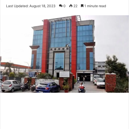
on
an
Last Updated: August 18, 2023
0
22
1 minute read
Twitter
email