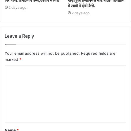
गिरी गाज, हिमालयन कंस्ट्रक्शन सस्पेंड
खड़ा हुआ इंजीनियर्स संघ, बोला-‘डिजाइन
में खामी में दोषी कैसे?
2 days ago
2 days ago
Leave a Reply
Your email address will not be published.
Required fields are
marked
*
C
o
m
m
e
n
t
Name
*