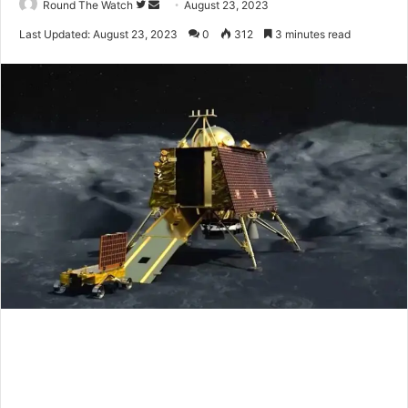
Follow
Send
Round The Watch
August 23, 2023
on
an
Last Updated: August 23, 2023
0
312
3 minutes read
Twitter
email