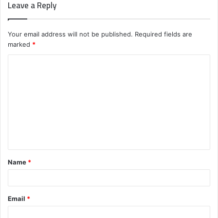
Leave a Reply
Your email address will not be published.
Required fields are
marked
*
C
o
m
m
e
n
t
Name
*
*
Email
*