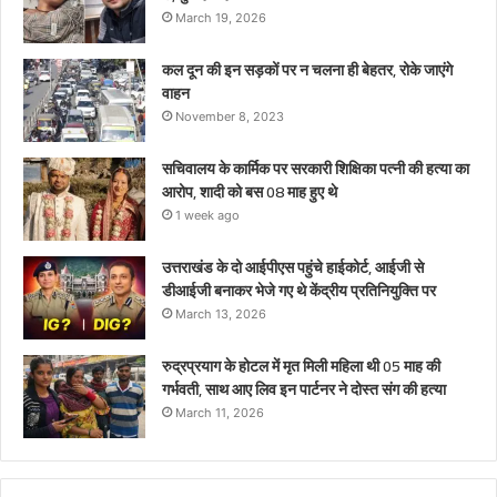
ने
March 19, 2026
दोस्त
संग
कल दून की इन सड़कों पर न चलना ही बेहतर, रोके जाएंगे
की
वाहन
हत्या
November 8, 2023
सचिवालय के कार्मिक पर सरकारी शिक्षिका पत्नी की हत्या का
आरोप, शादी को बस 08 माह हुए थे
1 week ago
उत्तराखंड के दो आईपीएस पहुंचे हाईकोर्ट, आईजी से
डीआईजी बनाकर भेजे गए थे केंद्रीय प्रतिनियुक्ति पर
March 13, 2026
रुद्रप्रयाग के होटल में मृत मिली महिला थी 05 माह की
गर्भवती, साथ आए लिव इन पार्टनर ने दोस्त संग की हत्या
March 11, 2026