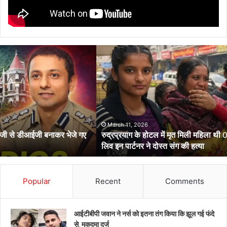
रुद्रप्रयाग
के
होटल
में
मृत
मिली
महिला
थी
March 11, 2026
रुद्रप्रयाग के होटल में मृत मिली महिला थी 05 माह की गर्भवती, साथ आए
05
लिव इन पार्टनर ने दोस्त संग की हत्या
माह
की
गर्भवती,
साथ
Popular
Recent
Comments
आए
लिव
इन
आईटीबीपी जवान ने नर्स को इतना तंग किया कि झूल गई फंदे
पार्टनर
से, मुकदमा दर्ज