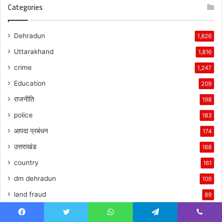
Categories
Dehradun
1,826
Uttarakhand
1,816
crime
1,247
Education
209
राजनीति
198
police
183
आपदा प्रबंधन
174
उत्तराखंड
168
country
161
dm dehradun
109
land fraud
89
सामाजिक
61
Facebook
Twitter
WhatsApp
Telegram
Viber