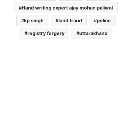
Hand writing expert ajay mohan paliwal
kp singh
land fraud
police
registry forgery
uttarakhand