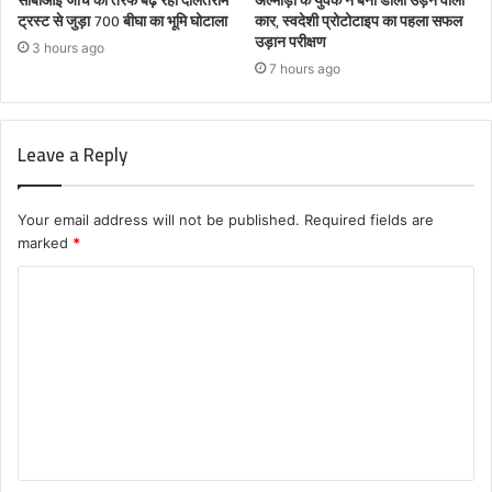
सीबीआई जांच की तरफ बढ़ रहा दौलतराम
अल्मोड़ा के युवक ने बना डाली उड़ने वाली
ट्रस्ट से जुड़ा 700 बीघा का भूमि घोटाला
कार, स्वदेशी प्रोटोटाइप का पहला सफल
उड़ान परीक्षण
3 hours ago
7 hours ago
Leave a Reply
Your email address will not be published.
Required fields are
marked
*
C
o
m
m
e
n
t