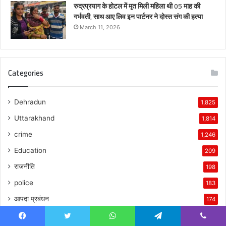
रुद्रप्रयाग के होटल में मृत मिली महिला थी 05 माह की
गर्भवती, साथ आए लिव इन पार्टनर ने दोस्त संग की हत्या
March 11, 2026
Categories
Dehradun
1,825
Uttarakhand
1,814
crime
1,246
Education
209
राजनीति
198
police
183
आपदा प्रबंधन
174
उत्तराखंड
168
Facebook
Twitter
WhatsApp
Telegram
Viber