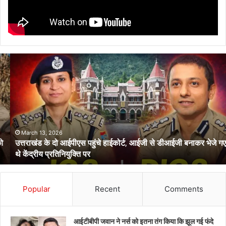
उत्तराखंड
के
दो
आईपीएस
पहुंचे
हाईकोर्ट,
आईजी
से
March 13, 2026
उत्तराखंड के दो आईपीएस पहुंचे हाईकोर्ट, आईजी से डीआईजी बनाकर भेजे गए
डीआईजी
थे केंद्रीय प्रतिनियुक्ति पर
बनाकर
भेजे
गए
थे
Popular
Recent
Comments
केंद्रीय
प्रतिनियुक्ति
पर
आईटीबीपी जवान ने नर्स को इतना तंग किया कि झूल गई फंदे