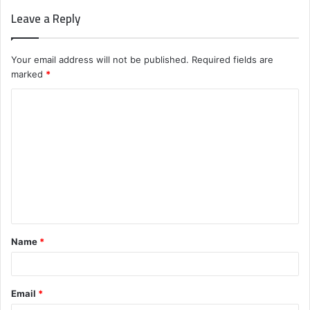
Leave a Reply
Your email address will not be published.
Required fields are
marked
*
C
o
m
m
e
n
t
Name
*
*
Email
*