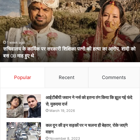
के
दो
आईपीएस
पहुंचे
हाईकोर्ट,
आईजी
से
March 13, 2026
उत्तराखंड के दो आईपीएस पहुंचे हाईकोर्ट, आईजी से डीआईजी बनाकर भेजे गए
डीआईजी
थे केंद्रीय प्रतिनियुक्ति पर
बनाकर
भेजे
गए
थे
Popular
Recent
Comments
केंद्रीय
प्रतिनियुक्ति
पर
आईटीबीपी जवान ने नर्स को इतना तंग किया कि झूल गई फंदे
से, मुकदमा दर्ज
March 19, 2026
कल दून की इन सड़कों पर न चलना ही बेहतर, रोके जाएंगे
वाहन
November 8, 2023