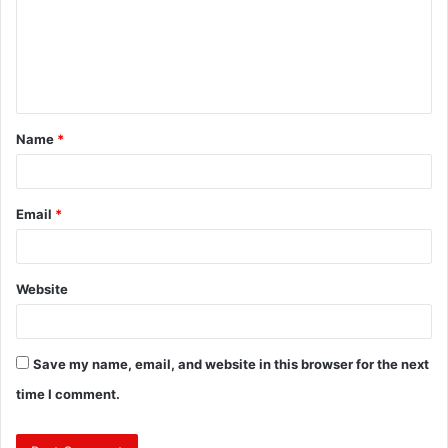
m
e
n
t
Name
*
*
Email
*
Website
Save my name, email, and website in this browser for the next
time I comment.