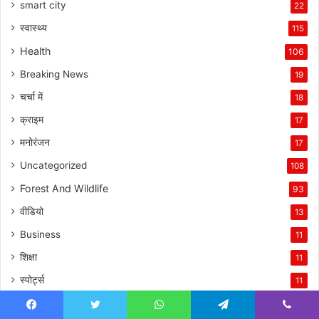
smart city
22
स्वास्थ्य
115
Health
106
Breaking News
19
चर्चा में
18
क्राइम
17
मनोरंजन
17
Uncategorized
108
Forest And Wildlife
93
वीडियो
13
Business
11
शिक्षा
11
स्पोर्ट्स
11
फीचर्ड
7
Facebook
Twitter
WhatsApp
Telegram
Viber