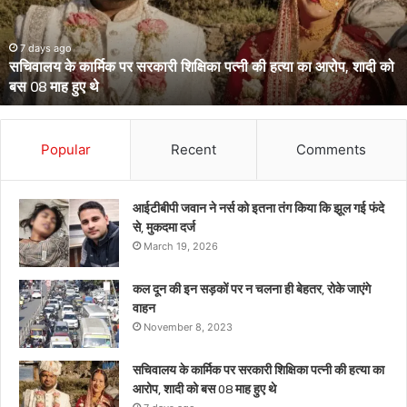
हाईकोर्ट,
आईजी
से
March 13, 2026
उत्तराखंड के दो आईपीएस पहुंचे हाईकोर्ट, आईजी से डीआईजी बनाकर भेजे गए
डीआईजी
थे केंद्रीय प्रतिनियुक्ति पर
बनाकर
भेजे
गए
थे
Popular
Recent
Comments
केंद्रीय
प्रतिनियुक्ति
पर
आईटीबीपी जवान ने नर्स को इतना तंग किया कि झूल गई फंदे
से, मुकदमा दर्ज
March 19, 2026
कल दून की इन सड़कों पर न चलना ही बेहतर, रोके जाएंगे
वाहन
November 8, 2023
सचिवालय के कार्मिक पर सरकारी शिक्षिका पत्नी की हत्या का
आरोप, शादी को बस 08 माह हुए थे