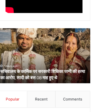
चिवालय
उत्तराखंड
े
के
र्मिक
दो
र
आईपीएस
रकारी
पहुंचे
क्षिका
हाईकोर्ट,
्नी
आईजी
7 days ago
March 13, 2
ी
से
सचिवालय के कार्मिक पर सरकारी शिक्षिका पत्नी की हत्या
उत्तराखंड क
्या
डीआईजी
का आरोप, शादी को बस 08 माह हुए थे
डीआईजी बनाक
ा
बनाकर
रोप,
भेजे
ादी
गए
ो
थे
स
Popular
Recent
Comments
केंद्रीय
8
प्रतिनियुक्ति
ाह
पर