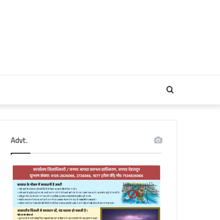
Search
for
Advt.