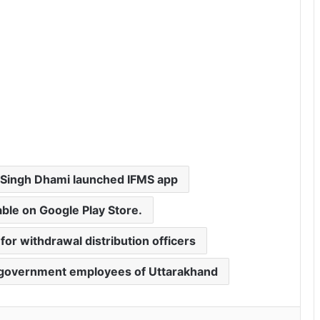
हु
थे
 Singh Dhami launched IFMS app
able on Google Play Store.
 for withdrawal distribution officers
 government employees of Uttarakhand