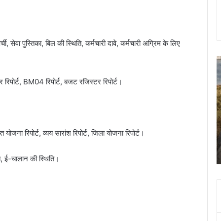
ी, सेवा पुस्तिका, बिल की स्थिति, कर्मचारी दावे, कर्मचारी अग्रिम के लिए
।
कल
स
दून
क
की
का
्टर रिपोर्ट, BM04 रिपोर्ट, बजट रजिस्टर रिपोर्ट।
इन
प
सड़कों
स
पर
शि
न
पत
November 8, 2023
त योजना रिपोर्ट, व्यय सारांश रिपोर्ट, जिला योजना रिपोर्ट।
चलना
क
झूल गई
कल दून की इन सड़कों पर न चलना ही बेहतर, रोके जाएंगे
ही
हत
वाहन
बेहतर,
क
िति, ई-चालान की स्थिति।
रोके
आ
जाएंगे
श
वाहन
क
ब
0
म