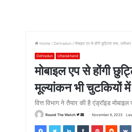
Home
/
Dehradun
/
मोबाइल एप से होंगी छुट्टियां पास, एसीआर क
Dehradun
Uttarakhand
मोबाइल एप से होंगी छुट
मूल्यांकन भी चुटकियों में
वित्त विभाग ने तैयार की है एंड्रॉइड मोबाइल
Follow
Send
Round The Watch
November 6, 2023
Las
on
an
Facebook
Twitter
LinkedIn
Tumblr
Pinterest
Reddit
Twitter
email