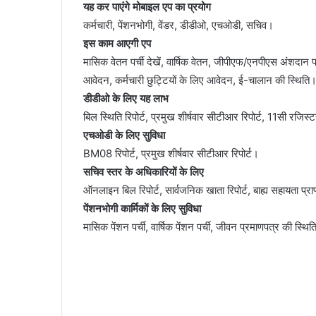
यह कर पाएंगे मोबाइल एप का प्रयोग
कर्मचारी, पेंशनभोगी, वेंडर, डीडीओ, एचओडी, सचिव।
इस काम आएगी एप
मासिक वेतन पर्ची देखें, वार्षिक वेतन, जीपीएफ/एनपीएस अंशदान पर्च
आवेदन, कर्मचारी छुट्टियों के लिए आवेदन, ई-चालान की स्थिति
आईटीबीपी
डीडीओ के लिए यह लाभ
जवान
ने
बिल स्थिति रिपोर्ट, प्रमुख शीर्षवार सीटीआर रिपोर्ट, 11सी रजिस
नर्स
एचओडी के लिए सुविधा
को
BM08 रिपोर्ट, प्रमुख शीर्षवार सीटीआर रिपोर्ट।
इतना
सचिव स्तर के अधिकारियों के लिए
तंग
March 19, 2026
ऑनलाइन बिल रिपोर्ट, सार्वजनिक खाता रिपोर्ट, बाह्य सहायता प्राप्
किया
महिला थी 05 माह की
आईटीबीपी जवान ने नर्स को इतना तंग किया कि 
कि
पेंशनभोगी कार्मिकों के लिए सुविधा
 दोस्त संग की हत्या
फंदे से, मुकदमा दर्ज
झूल
मासिक पेंशन पर्ची, वार्षिक पेंशन पर्ची, जीवन प्रमाणपत्र की स्थ
गई
फंदे
से,
मुकदमा
दर्ज