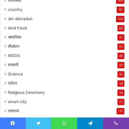
उत्तराखंड
168
country
161
dm dehradun
109
land fraud
88
सामाजिक
61
तीर्थाटन
55
MDDA
48
मनमानी
43
Science
35
पर्यटन
34
Religious Ceremony
34
smart city
22
स्वास्थ्य
115
Health
106
Facebook
Twitter
WhatsApp
Telegram
Viber