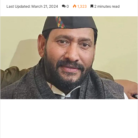
on
an
Last Updated: March 21, 2024
0
1,323
2 minutes read
Twitter
email