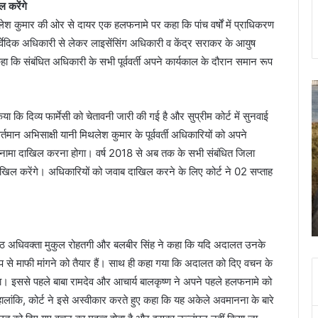
 करेंगे
थिलेश कुमार की ओर से दायर एक हलफनामे पर कहा कि पांच वर्षों में प्राधिकरण
ुर्वेदिक अधिकारी से लेकर लाइसेंसिंग अधिकारी व केंद्र सराकर के आयुष
ा कि संबंधित अधिकारी के सभी पूर्ववर्ती अपने कार्यकाल के दौरान समान रूप
कल
स
दून
क
 कि दिव्य फार्मेसी को चेतावनी जारी की गई है और सुप्रीम कोर्ट में सुनवाई
की
का
इन
प
्तमान अभिसाक्षी यानी मिथलेश कुमार के पूर्ववर्ती अधिकारियों को अपने
सड़कों
स
 हलफनामा दाखिल करना होगा। वर्ष 2018 से अब तक के सभी संबंधित जिला
पर
शि
ाखिल करेंगे। अधिकारियों को जवाब दाखिल करने के लिए कोर्ट ने 02 सप्ताह
न
पत
November 8, 2023
चलना
क
झूल गई
कल दून की इन सड़कों पर न चलना ही बेहतर, रोके जाएंगे
ही
हत
वाहन
बेहतर,
क
रोके
आ
 वरिष्ठ अधिवक्ता मुकुल रोहतगी और बलबीर सिंह ने कहा कि यदि अदालत उनके
जाएंगे
श
रूप से माफी मांगने को तैयार हैं। साथ ही कहा गया कि अदालत को दिए वचन के
वाहन
क
ब
ाएगा। इससे पहले बाबा रामदेव और आचार्य बालकृष्ण ने अपने पहले हलफनामे को
0
ांकि, कोर्ट ने इसे अस्वीकार करते हुए कहा कि यह अकेले अवमानना के बारे
म