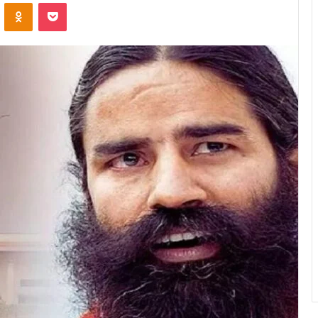
VKontakte
Odnoklassniki
Pocket