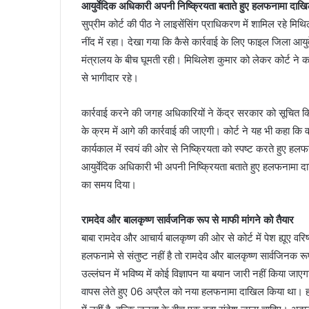
आयुर्वेदिक अधिकारी अपनी निष्क्रियता बताते हुए हलफनामा दाखिल
सुप्रीम कोर्ट की पीठ ने लाइसेंसिंग प्राधिकरण में शामिल रहे मि
नींद में रहा। देखा गया कि कैसे कार्रवाई के लिए फाइल जिला आय
मंत्रालय के बीच घूमती रही। मिथिलेश कुमार को लेकर कोर्ट ने कह
से भागीदार रहे।
आईटीबीपी
जवान
कार्रवाई करने की जगह अधिकारियों ने केंद्र सरकार को सूचित किया
ने
नर्स
के क्रम में आगे की कार्रवाई की जाएगी। कोर्ट ने यह भी कहा कि वर
को
कार्यकाल में स्वयं की ओर से निष्क्रियता को स्पष्ट करते हुए
इतना
आयुर्वेदिक अधिकारी भी अपनी निष्क्रियता बताते हुए हलफनामा द
तंग
March 19, 2026
का समय दिया।
किया
महिला थी 05 माह की
आईटीबीपी जवान ने नर्स को इतना तंग किया कि 
कि
 दोस्त संग की हत्या
फंदे से, मुकदमा दर्ज
झूल
रामदेव और बालकृष्ण सार्वजनिक रूप से माफी मांगने को तैयार
गई
बाबा रामदेव और आचार्य बालकृष्ण की ओर से कोर्ट में पेश ह्यूए
फंदे
हलफनामे से संतुष्ट नहीं है तो रामदेव और बालकृष्ण सार्वजिनक 
से,
मुकदमा
उल्लंघन में भविष्य में कोई विज्ञापन या बयान जारी नहीं किया ज
दर्ज
वापस लेते हुए 06 अप्रैल को नया हलफनामा दाखिल किया था। हाल