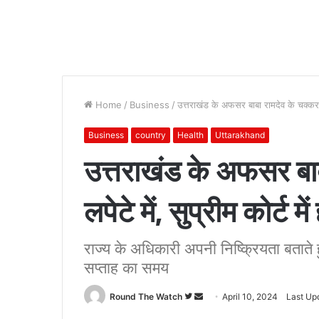
Home
/
Business
/
उत्तराखंड के अफसर बाबा रामदेव के चक्कर म
Business
country
Health
Uttarakhand
उत्तराखंड के अफसर बाब
लपेटे में, सुप्रीम कोर्
राज्य के अधिकारी अपनी निष्क्रियता बताते ह
सप्ताह का समय
Follow
Send
Round The Watch
April 10, 2024
Last Upd
on
an