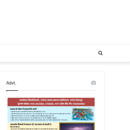
Search
for
Advt.