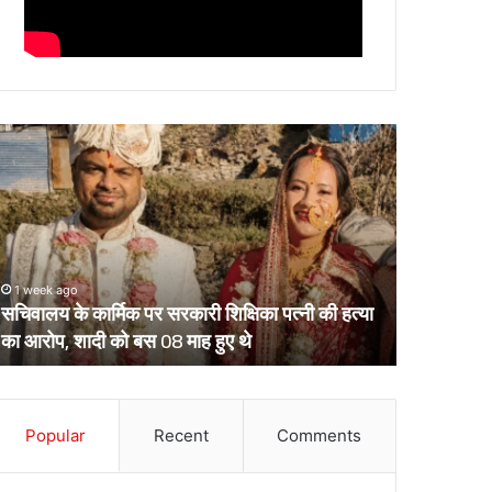
चिवालय
उत्तराखंड
े
के
र्मिक
दो
र
आईपीएस
रकारी
पहुंचे
क्षिका
हाईकोर्ट,
्नी
आईजी
1 week ago
March 13, 2
ी
से
सचिवालय के कार्मिक पर सरकारी शिक्षिका पत्नी की हत्या
उत्तराखंड क
्या
डीआईजी
का आरोप, शादी को बस 08 माह हुए थे
डीआईजी बनाक
ा
बनाकर
रोप,
भेजे
ादी
गए
ो
थे
स
Popular
Recent
Comments
केंद्रीय
8
प्रतिनियुक्ति
ाह
पर