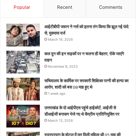
को
Popular
Recent
Comments
बस
08
माह
आईटीबीपी जवान ने नर्स को इतना तंग किया कि झूल गई फंदे
हुए
से, मुकदमा दर्ज
थे
March 19, 2026
कल दून की इन सड़कों पर न चलना ही बेहतर, रोके जाएंगे
वाहन
November 8, 2023
सचिवालय के कार्मिक पर सरकारी शिक्षिका पत्नी की हत्या का
आरोप, शादी को बस 08 माह हुए थे
1 week ago
उत्तराखंड के दो आईपीएस पहुंचे हाईकोर्ट, आईजी से
डीआईजी बनाकर भेजे गए थे केंद्रीय प्रतिनियुक्ति पर
March 13, 2026
रुद्रप्रयाग के होटल में मृत मिली महिला थी 05 माह की