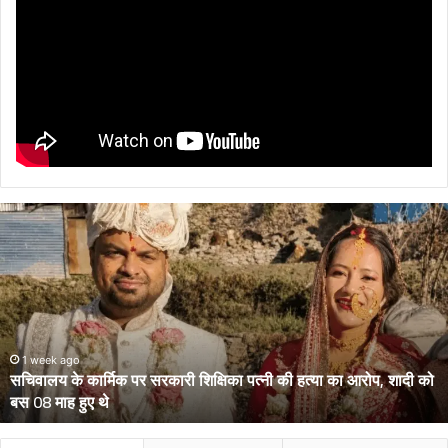
सचिवालय
के
कार्मिक
पर
सरकारी
शिक्षिका
पत्नी
की
1 week ago
सचिवालय के कार्मिक पर सरकारी शिक्षिका पत्नी की हत्या का आरोप, शादी को
हत्या
बस 08 माह हुए थे
का
आरोप,
शादी