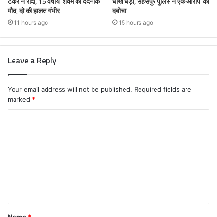
टैंकर ने रौंदा, 15 वर्षीय शिवम की दर्दनाक
धोखाधड़ी, सहसपुर पुलिस ने एक आरोपी को
मौत, दो की हालत गंभीर
दबोचा
11 hours ago
15 hours ago
Leave a Reply
Your email address will not be published.
Required fields are
marked
*
C
o
m
m
e
n
t
Name
*