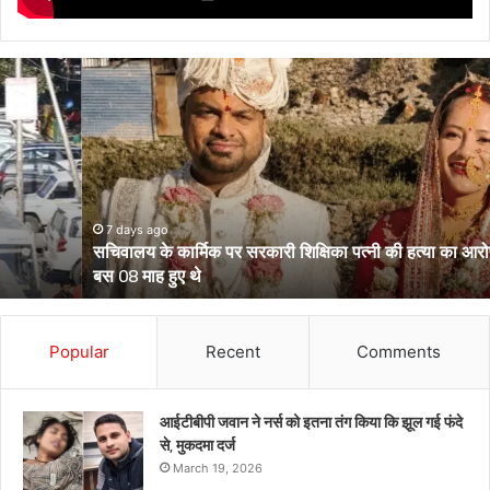
सचिवालय
के
कार्मिक
पर
सरकारी
शिक्षिका
पत्नी
की
7 days ago
सचिवालय के कार्मिक पर सरकारी शिक्षिका पत्नी की हत्या का आरोप, शादी को
हत्या
बस 08 माह हुए थे
का
आरोप,
शादी
को
Popular
Recent
Comments
बस
08
माह
आईटीबीपी जवान ने नर्स को इतना तंग किया कि झूल गई फंदे
हुए
से, मुकदमा दर्ज
थे
March 19, 2026