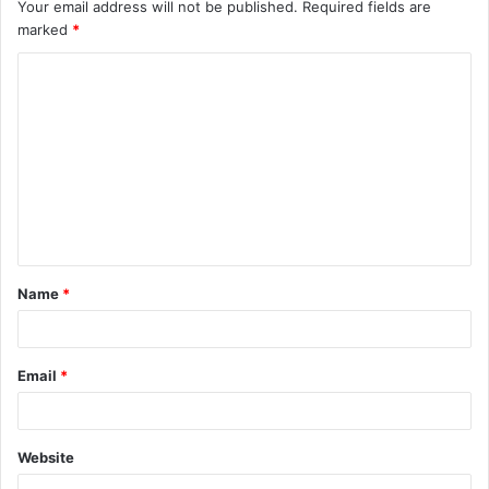
Your email address will not be published.
Required fields are
marked
*
C
o
m
m
e
n
t
Name
*
*
Email
*
Website