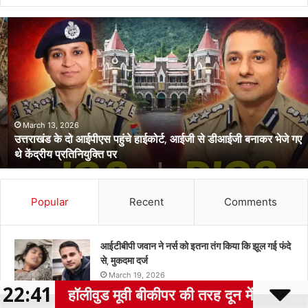
उत्तराखंड
के
दो
आईपीएस
पहुंचे
हाईकोर्ट,
आईजी
से
March 13, 2026
उत्तराखंड के दो आईपीएस पहुंचे हाईकोर्ट, आईजी से डीआईजी बनाकर भेजे गए
डीआईजी
थे केंद्रीय प्रतिनियुक्ति पर
बनाकर
भेजे
गए
थे
Popular
Recent
Comments
केंद्रीय
प्रतिनियुक्ति
पर
आईटीबीपी जवान ने नर्स को इतना तंग किया कि झूल गई फंदे
से, मुकदमा दर्ज
March 19, 2026
22:41
मूवी बीकीपर की तरह दून में साइबर ठगों का अंतर्राष्ट्रीय क
कल दून की इन सड़कों पर न चलना ही बेहतर, रोके जाएंगे
Facebook
Twitter
WhatsApp
Telegram
Viber