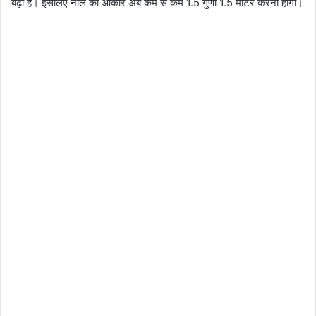
बढ़ा है। इसलिए नाले का आकार अब कम से कम 1.5 गुणा 1.5 मीटर करना होगा।