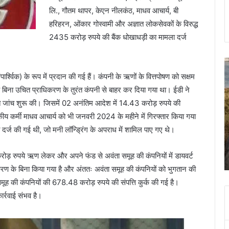
लि., गौतम थापर, केएन नीलकंठ, माधव आचार्य, बी
हरिहरन, ओंकार गोस्वामी और अज्ञात लोकसेवकों के विरुद्ध
2435 करोड़ रुपये की बैंक धोखाधड़ी का मामला दर्ज
सचिवालय
उत
के
क
ार्श्विक) के रूप में प्रदान की गई हैं। कंपनी के ऋणों के वित्तपोषण को सक्षम
कार्मिक
द
हें बिना उचित प्राधिकरण के तुरंत कंपनी से बाहर कर दिया गया था। ईडी ने
पर
आ
ांच शुरू की। जिसमें 02 अनंतिम आदेश में 14.43 करोड़ रुपये की
सरकारी
पह
्रबंधकीय कर्मी माधव आचार्य को भी जनवरी 2024 के महीने में गिरफ्तार किया गया
शिक्षिका
हा
पत्नी
आ
्ज की गई थी, जो मनी लॉन्ड्रिंग के अपराध में शामिल पाए गए थे।
1 week ago
की
से
े जाएंगे
सचिवालय के कार्मिक पर सरकारी शिक्षिका पत्नी की हत्या
हत्या
ड
का आरोप, शादी को बस 08 माह हुए थे
ड़ रुपये ऋण लेकर और अपने फंड से अवंता समूह की कंपनियों में डायवर्ट
का
ब
करण के बिना किया गया है और अंततः अवंता समूह की कंपनियों को भुगतान की
आरोप,
भे
शादी
ग
ह की कंपनियों की 678.48 करोड़ रुपये की संपत्ति कुर्क की गई है।
को
थे
र्रवाई संभव है।
बस
के
08
प्
माह
प