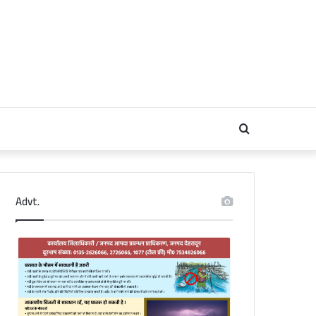
Search
for
Advt.