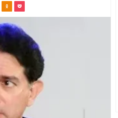
VKontakte
Odnoklassniki
Pocket