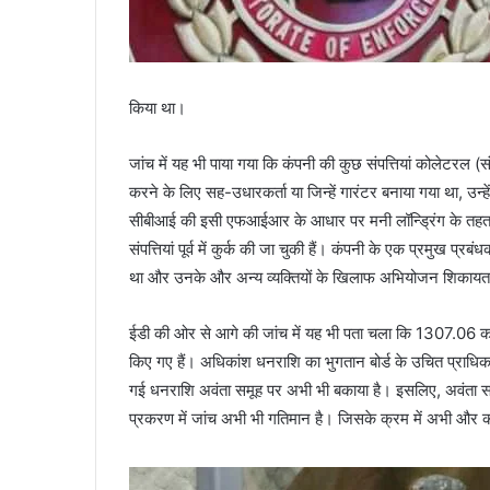
किया था।
कल
दून
जांच में यह भी पाया गया कि कंपनी की कुछ संपत्तियां कोलेटरल (संप
की
करने के लिए सह-उधारकर्ता या जिन्हें गारंटर बनाया गया था, उन्
इन
सीबीआई की इसी एफआईआर के आधार पर मनी लॉन्ड्रिंग के तहत ज
सड़कों
संपत्तियां पूर्व में कुर्क की जा चुकी हैं। कंपनी के एक प्रमुख प
पर
न
था और उनके और अन्य व्यक्तियों के खिलाफ अभियोजन शिकायत दर
November 8, 2023
चलना
ंग किया कि झूल गई
कल दून की इन सड़कों पर न चलना ही बेहतर, रोक
ही
वाहन
ईडी की ओर से आगे की जांच में यह भी पता चला कि 1307.06 करो
बेहतर,
किए गए हैं। अधिकांश धनराशि का भुगतान बोर्ड के उचित प्राधि
रोके
जाएंगे
गई धनराशि अवंता समूह पर अभी भी बकाया है। इसलिए, अवंता समू
वाहन
प्रकरण में जांच अभी भी गतिमान है। जिसके क्रम में अभी और का