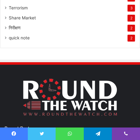
Terrorism
3
Share Market
2
निरीक्षण
2
quick note
2
Recent Posts
Facebook
Twitter
WhatsApp
Telegram
Viber