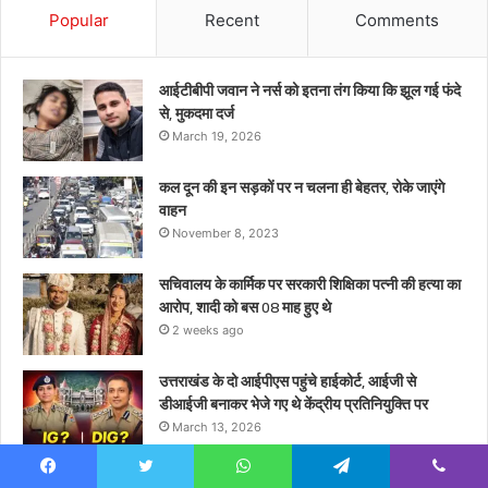
थे
Popular
Recent
Comments
केंद्रीय
प्रतिनियुक्ति
पर
आईटीबीपी जवान ने नर्स को इतना तंग किया कि झूल गई फंदे
से, मुकदमा दर्ज
March 19, 2026
कल दून की इन सड़कों पर न चलना ही बेहतर, रोके जाएंगे
वाहन
November 8, 2023
सचिवालय के कार्मिक पर सरकारी शिक्षिका पत्नी की हत्या का
आरोप, शादी को बस 08 माह हुए थे
2 weeks ago
उत्तराखंड के दो आईपीएस पहुंचे हाईकोर्ट, आईजी से
डीआईजी बनाकर भेजे गए थे केंद्रीय प्रतिनियुक्ति पर
March 13, 2026
रुद्रप्रयाग के होटल में मृत मिली महिला थी 05 माह की
Facebook
Twitter
WhatsApp
Telegram
Viber