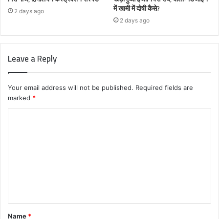
में खामी में दोषी कैसे?
2 days ago
2 days ago
Leave a Reply
Your email address will not be published.
Required fields are
marked
*
C
o
m
m
e
n
t
Name
*
*