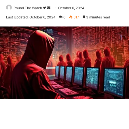
Follow
Send
Round The Watch
October 6, 2024
on
an
Last Updated: October 6, 2024
0
517
3 minutes read
Twitter
email