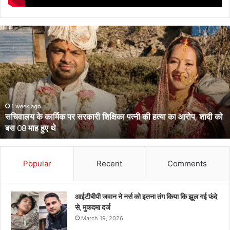
उत्तराखंड
के
दो
आईपीएस
पहुंचे
हाईकोर्ट,
आईजी
से
March 13, 2026
उत्तराखंड के दो आईपीएस पहुंचे हाईकोर्ट, आईजी से डीआईजी बनाकर भेजे गए
डीआईजी
थे केंद्रीय प्रतिनियुक्ति पर
बनाकर
भेजे
गए
थे
Popular
Recent
Comments
केंद्रीय
प्रतिनियुक्ति
पर
आईटीबीपी जवान ने नर्स को इतना तंग किया कि झूल गई फंदे
से, मुकदमा दर्ज
March 19, 2026