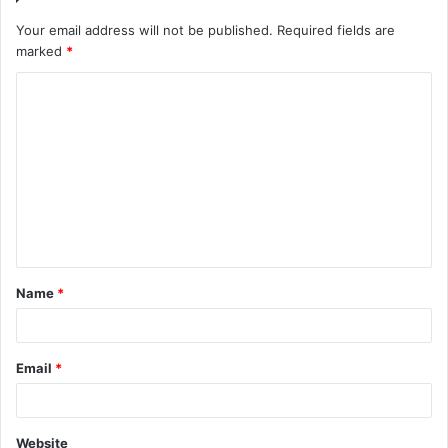
Your email address will not be published.
Required fields are
marked
*
C
o
m
m
e
n
t
Name
*
*
Email
*
Website