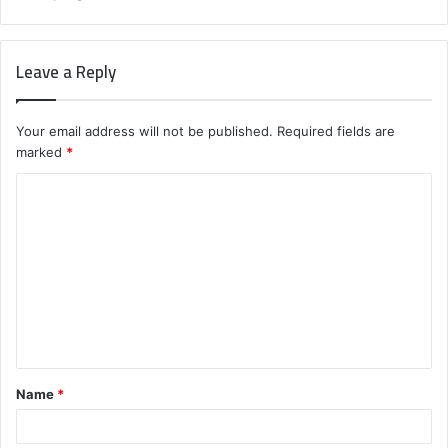
Leave a Reply
Your email address will not be published.
Required fields are
marked
*
C
o
m
m
e
n
t
Name
*
*