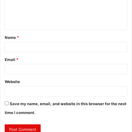
m
e
n
t
Name
*
*
Email
*
Website
Save my name, email, and website in this browser for the next
time I comment.