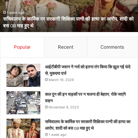
आईजी
से
March 13, 2026
उत्तराखंड के दो आईपीएस पहुंचे हाईकोर्ट, आईजी से डीआईजी बनाकर भेजे गए
डीआईजी
थे केंद्रीय प्रतिनियुक्ति पर
बनाकर
भेजे
गए
थे
Popular
Recent
Comments
केंद्रीय
प्रतिनियुक्ति
पर
आईटीबीपी जवान ने नर्स को इतना तंग किया कि झूल गई फंदे
से, मुकदमा दर्ज
March 19, 2026
कल दून की इन सड़कों पर न चलना ही बेहतर, रोके जाएंगे
वाहन
November 8, 2023
सचिवालय के कार्मिक पर सरकारी शिक्षिका पत्नी की हत्या का
आरोप, शादी को बस 08 माह हुए थे
1 week ago