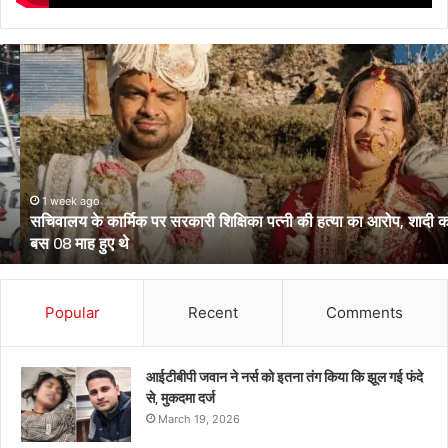
सचिवालय
के
कार्मिक
पर
सरकारी
शिक्षिका
पत्नी
की
1 week ago
सचिवालय के कार्मिक पर सरकारी शिक्षिका पत्नी की हत्या का आरोप, शादी को
हत्या
बस 08 माह हुए थे
का
आरोप,
शादी
को
Popular
Recent
Comments
बस
08
माह
आईटीबीपी जवान ने नर्स को इतना तंग किया कि झूल गई फंदे
हुए
से, मुकदमा दर्ज
थे
March 19, 2026