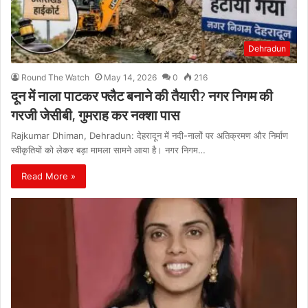
Dehradun
Round The Watch
May 14, 2026
0
216
दून में नाला पाटकर फ्लैट बनाने की तैयारी? नगर निगम की
गरजी जेसीबी, गुमराह कर नक्शा पास
Rajkumar Dhiman, Dehradun: देहरादून में नदी-नालों पर अतिक्रमण और निर्माण
स्वीकृतियों को लेकर बड़ा मामला सामने आया है। नगर निगम…
Read More »