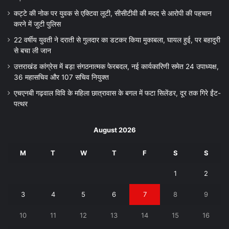
कट्टे की नोक पर युवक से एक्टिवा लूटी, सीसीटीवी की मदद से आरोपी की पहचान
करने में जुटी पुलिस
22 वर्षीय युवती ने दराती से गुलदार का डटकर किया मुकाबला, घायल हुई, पर बहादुरी
से बचा ली जान
उत्तराखंड कांग्रेस में बड़ा संगठनात्मक फेरबदल, नई कार्यकारिणी समेत 24 उपाध्यक्ष,
36 महासचिव और 107 सचिव नियुक्त
एचएनबी गढ़वाल विवि के महिला छात्रावास के बगल में फटा सिलेंडर, दूर तक गिरे ईंट-
पत्थर
August 2026
M
T
W
T
F
S
S
1
2
3
4
5
6
7
8
9
10
11
12
13
14
15
16