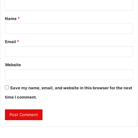
n
t
Name
*
*
Email
*
Website
Save my name, email, and website in this browser for the next
time I comment.