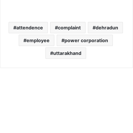
attendence
complaint
dehradun
employee
power corporation
uttarakhand