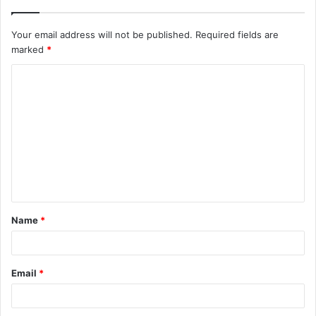
Your email address will not be published.
Required fields are
marked
*
C
o
m
m
e
n
t
Name
*
*
Email
*