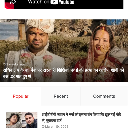
उत्तराखंड
के
दो
आईपीएस
पहुंचे
हाईकोर्ट,
आईजी
से
March 13, 2026
उत्तराखंड के दो आईपीएस पहुंचे हाईकोर्ट, आईजी से डीआईजी बनाकर भेजे गए
डीआईजी
थे केंद्रीय प्रतिनियुक्ति पर
बनाकर
भेजे
गए
थे
Popular
Recent
Comments
केंद्रीय
प्रतिनियुक्ति
पर
आईटीबीपी जवान ने नर्स को इतना तंग किया कि झूल गई फंदे
से, मुकदमा दर्ज
March 19, 2026