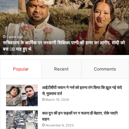
के
दो
आईपीएस
पहुंचे
हाईकोर्ट,
आईजी
से
March 13, 2026
उत्तराखंड के दो आईपीएस पहुंचे हाईकोर्ट, आईजी से डीआईजी बनाकर भेजे गए
डीआईजी
थे केंद्रीय प्रतिनियुक्ति पर
बनाकर
भेजे
गए
थे
Popular
Recent
Comments
केंद्रीय
प्रतिनियुक्ति
पर
आईटीबीपी जवान ने नर्स को इतना तंग किया कि झूल गई फंदे
से, मुकदमा दर्ज
March 19, 2026
कल दून की इन सड़कों पर न चलना ही बेहतर, रोके जाएंगे
वाहन
November 8, 2023