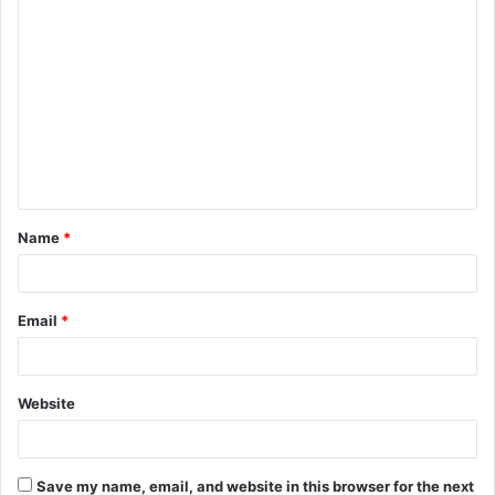
C
o
m
m
e
n
t
Name
*
*
Email
*
Website
Save my name, email, and website in this browser for the next