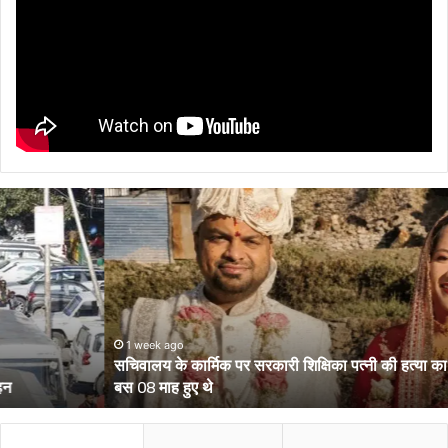
सचिवालय
के
कार्मिक
पर
सरकारी
शिक्षिका
पत्नी
की
1 week ago
सचिवालय के कार्मिक पर सरकारी शिक्षिका पत्नी की हत्या का आरोप, शादी को
हत्या
बस 08 माह हुए थे
का
आरोप,
शादी