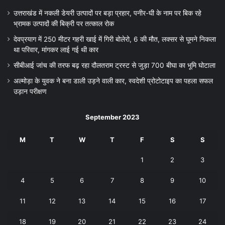
उत्तराखंड में नकली डेयरी उत्पादों पर बड़ा प्रहार, पनीर-घी के नाम पर बिक रहे
भ्रामक उत्पादों की बिक्री पर तत्काल रोक
देवप्रयाग में 250 मीटर गहरी खाई में गिरी बोलेरो, 6 की मौत, लक्सर से घूमने निकला
था परिवार, मांगकर लाई गई थी कार
सीबीआई जांच की तरफ बढ़ रहा दौलतराम ट्रस्ट से जुड़ा 700 बीघा का भूमि घोटाला
अल्मोड़ा के युवक ने बना डाली उड़ने वाली कार, स्वदेशी प्रोटोटाइप का पहला सफल
उड़ान परीक्षण
September 2023
M
T
W
T
F
S
S
1
2
3
4
5
6
7
8
9
10
11
12
13
14
15
16
17
18
19
20
21
22
23
24