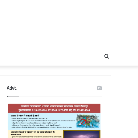
Search
for
Advt.