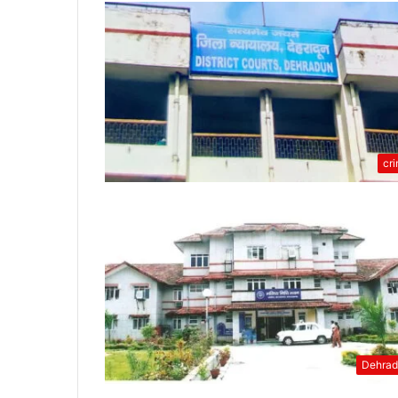
cr
Dehra