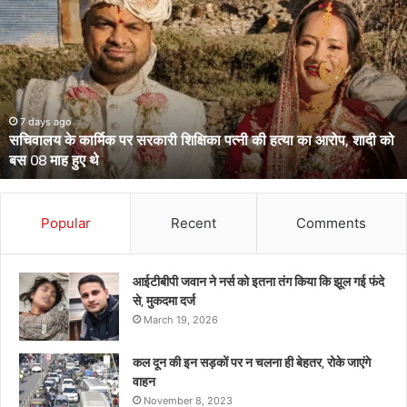
के
दो
आईपीएस
पहुंचे
हाईकोर्ट,
आईजी
से
March 13, 2026
उत्तराखंड के दो आईपीएस पहुंचे हाईकोर्ट, आईजी से डीआईजी बनाकर भेजे गए
डीआईजी
थे केंद्रीय प्रतिनियुक्ति पर
बनाकर
भेजे
गए
थे
Popular
Recent
Comments
केंद्रीय
प्रतिनियुक्ति
पर
आईटीबीपी जवान ने नर्स को इतना तंग किया कि झूल गई फंदे
से, मुकदमा दर्ज
March 19, 2026
कल दून की इन सड़कों पर न चलना ही बेहतर, रोके जाएंगे
वाहन
November 8, 2023