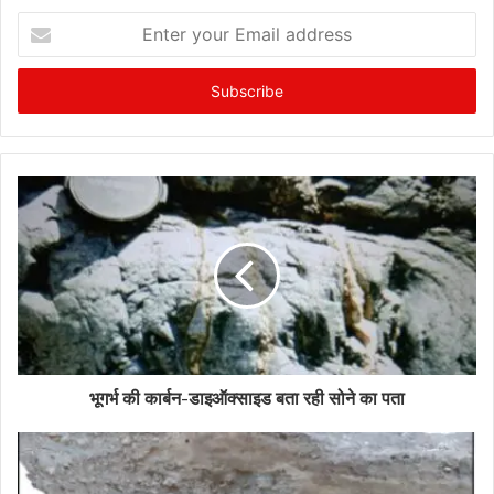
Enter
your
Email
address
भूगर्भ की कार्बन-डाइऑक्साइड बता रही सोने का पता