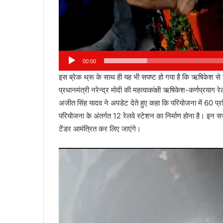
आईटीबीपी
00:00
जवान
इस ब्रेक थ्रू के साथ ही यह भी सपष्ट हो गया है कि ऋषिकेश से
ने
प्रधानमंत्री नरेन्द्र मोदी की महत्वाकांक्षी ऋषिकेश-कर्णप्रया
नर्स
अजीत सिंह यादव ने अपडेट देते हुए कहा कि परियोजना में 60 प
को
इतना
परियोजना के अंतर्गत 12 रेलवे स्टेशन का निर्माण होना है। इ
तंग
टेंडर आमंत्रित कर लिए जाएंगे।
March 19, 2026
किया
महिला थी 05 माह की
आईटीबीपी जवान ने नर्स को इतना तंग किया कि 
कि
 दोस्त संग की हत्या
फंदे से, मुकदमा दर्ज
Video
झूल
गई
Player
फंदे
से,
मुकदमा
दर्ज