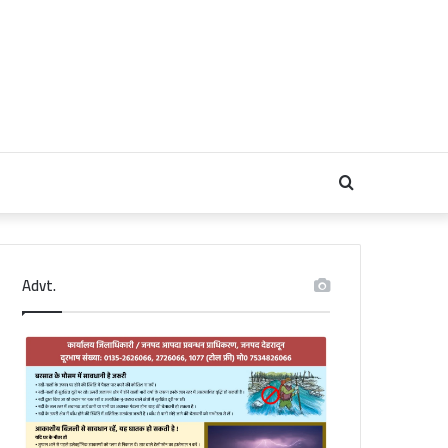
Search
for
Advt.