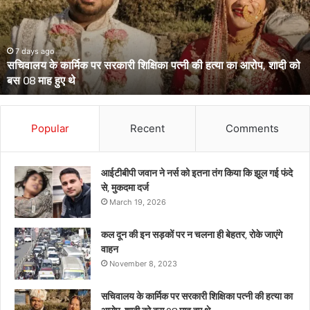
पहुंचे
हाईकोर्ट,
आईजी
से
March 13, 2026
उत्तराखंड के दो आईपीएस पहुंचे हाईकोर्ट, आईजी से डीआईजी बनाकर भेजे गए
डीआईजी
थे केंद्रीय प्रतिनियुक्ति पर
बनाकर
भेजे
गए
थे
Popular
Recent
Comments
केंद्रीय
प्रतिनियुक्ति
पर
आईटीबीपी जवान ने नर्स को इतना तंग किया कि झूल गई फंदे
से, मुकदमा दर्ज
March 19, 2026
कल दून की इन सड़कों पर न चलना ही बेहतर, रोके जाएंगे
वाहन
November 8, 2023
सचिवालय के कार्मिक पर सरकारी शिक्षिका पत्नी की हत्या का