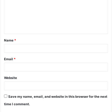
m
m
e
n
t
Name
*
*
Email
*
Website
Save my name, email, and website in this browser for the next
time I comment.