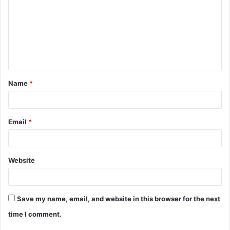
m
m
e
n
t
Name
*
*
Email
*
Website
Save my name, email, and website in this browser for the next
time I comment.