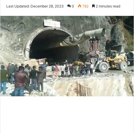
on
an
Last Updated: December 28, 2023
0
782
2 minutes read
Twitter
email