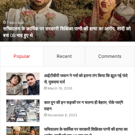
पहुंचे
हाईकोर्ट,
आईजी
से
March 13, 2026
उत्तराखंड के दो आईपीएस पहुंचे हाईकोर्ट, आईजी से डीआईजी बनाकर भेजे गए
डीआईजी
थे केंद्रीय प्रतिनियुक्ति पर
बनाकर
भेजे
गए
थे
Popular
Recent
Comments
केंद्रीय
प्रतिनियुक्ति
पर
आईटीबीपी जवान ने नर्स को इतना तंग किया कि झूल गई फंदे
से, मुकदमा दर्ज
March 19, 2026
कल दून की इन सड़कों पर न चलना ही बेहतर, रोके जाएंगे
वाहन
November 8, 2023
सचिवालय के कार्मिक पर सरकारी शिक्षिका पत्नी की हत्या का