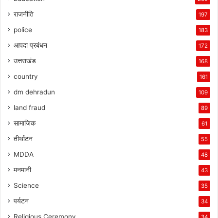
राजनीति
197
police
183
आपदा प्रबंधन
172
उत्तराखंड
168
country
161
dm dehradun
109
land fraud
89
सामाजिक
61
तीर्थाटन
55
MDDA
48
मनमानी
43
Science
35
पर्यटन
34
Religious Ceremony
34