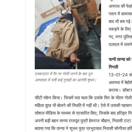
अपराध की फेहर
प्लान में कामय
बाद भी बच गई 
पकड़ने के लिए द
रुद्रप्रयाग
गए, मगर पुलिस
के
दलदल में धंसन
होटल
में
पत्नी तान्या क
मृत
गिनती
मिली
महिला
एनकाउंटर में पैर पर गोली लगने के बाद दून
13-01-24 को र
March 11, 2026
थी
अस्पताल में भर्ती कई गुनाहों का आरोपी शुभम।
रुद्रप्रयाग के होटल में मृत मिली महिला थी 05 
अवस्था में बेह
05
गर्भवती, साथ आए लिव इन पार्टनर ने दोस्त संग क
कराया। डॉक्टरो
माह
सीटी स्कैन किया। जिसमें पता चला कि उसके सिर के भीतर गोली
की
गर्भवती,
महिला कुछ भी बोलने की स्थिति में नहीं थी। ऐसे में उसकी पह
साथ
सोशल मीडिया के माध्यम से प्रसारित किए, जिसके बाद हरिद्वार न
आए
अपनी बड़ी बहन तान्या राजपूत पुत्री हेमराज चौहान, निवासी टाटा मो
लिव
बताया गया कि तान्या ने शुभम पुत्र प्रभुदयाल निवासी सोनीपत हरि
इन