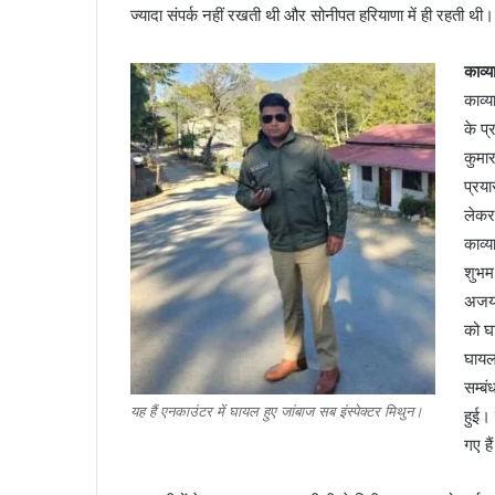
पार्टनर
ज्यादा संपर्क नहीं रखती थी और सोनीपत हरियाणा में ही रहती थी।
ने
दोस्त
काव्
संग
काव्य
की
हत्या
के प
कुमार
प्रय
लेकर
काव्य
शुभम
अजय 
को घ
घायल
सम्बं
यह हैं एनकाउंटर में घायल हुए जांबाज सब इंस्पेक्टर मिथुन।
हुई।
गए ह