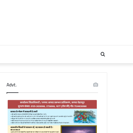
Search
for
Advt.