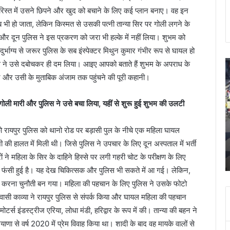
िस्त में उसने छिपने और खुद को बचाने के लिए कई प्लान बनाए। वह इन
ाब भी हो जाता, लेकिन किस्मत से उसकी पत्नी तान्या सिर पर गोली लगने के
और दून पुलिस ने इस प्रकरण को जरा भी हल्के में नहीं लिया। शुभम को
ुर्भाग्य से जरूर पुलिस के सब इंस्पेक्टर मिथुन कुमार गंभीर रूप से घायल हो
आईटीबीपी
क
 ने उसे दबोचकर ही दम लिया। आइए आपको बताते हैं शुभम के अपराध के
जवान
दू
े और उसी के मुताबिक अंजाम तक पहुंचने की पूरी कहानी।
ने
क
नर्स
इ
ो गोली मारी और पुलिस ने उसे बचा लिया, यहीं से शुरू हुई शुभम की उलटी
को
स
इतना
प
तंग
न
ायपुर पुलिस को थानो रोड पर बड़ासी पुल के नीचे एक महिला घायल
March 19, 2026
किया
च
माह की
आईटीबीपी जवान ने नर्स को इतना तंग किया कि झूल गई
ोशी की हालत में मिली थी। जिसे पुलिस ने उपचार के लिए दून अस्पताल में भर्ती
कि
ही
ी हत्या
फंदे से, मुकदमा दर्ज
ं ने महिला के सिर के दाहिने हिस्से पर लगी गहरी चोट के परीक्षण के लिए
झूल
बे
 फंसी हुई है। यह देख चिकित्सक और पुलिस भी सकते में आ गई। लेकिन,
गई
रो
फंदे
जा
चान करना चुनौती बन गया। महिला की पहचान के लिए पुलिस ने उसके फोटो
से,
व
िवासी काव्या ने रायपुर पुलिस से संपर्क किया और घायल महिला की पहचान
मुकदमा
टर्स इंडस्ट्रीज एरिया, लोधा मंडी, हरिद्वार के रूप में की। तान्या की बहन ने
दर्ज
याणा से वर्ष 2020 में प्रेम विवाह किया था। शादी के बाद वह मायके वालों से