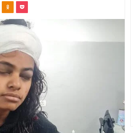
VKontakte
Odnoklassniki
Pocket