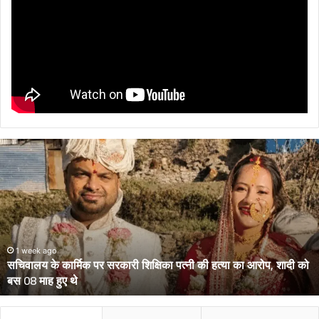
सचिवालय
के
कार्मिक
पर
सरकारी
शिक्षिका
पत्नी
की
1 week ago
सचिवालय के कार्मिक पर सरकारी शिक्षिका पत्नी की हत्या का आरोप, शादी को
हत्या
बस 08 माह हुए थे
का
आरोप,
शादी