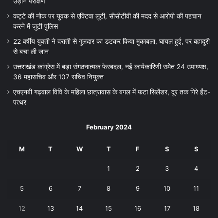
उड़ान परीक्षण
कट्टे की नोक पर युवक से एक्टिवा लूटी, सीसीटीवी की मदद से आरोपी की पहचान
करने में जुटी पुलिस
22 वर्षीय युवती ने दराती से गुलदार का डटकर किया मुकाबला, घायल हुई, पर बहादुरी
से बचा ली जान
उत्तराखंड कांग्रेस में बड़ा संगठनात्मक फेरबदल, नई कार्यकारिणी समेत 24 उपाध्यक्ष,
36 महासचिव और 107 सचिव नियुक्त
एचएनबी गढ़वाल विवि के महिला छात्रावास के बगल में फटा सिलेंडर, दूर तक गिरे ईंट-
पत्थर
February 2024
M
T
W
T
F
S
S
1
2
3
4
5
6
7
8
9
10
11
12
13
14
15
16
17
18