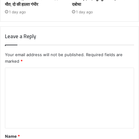
मौत, दो की हालत गंभीर
दबोचा
1 day ago
1 day ago
Leave a Reply
Your email address will not be published.
Required fields are
marked
*
C
o
m
m
e
n
t
Name
*
*