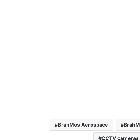
BrahMos Aerospace
BrahM
CCTV cameras o