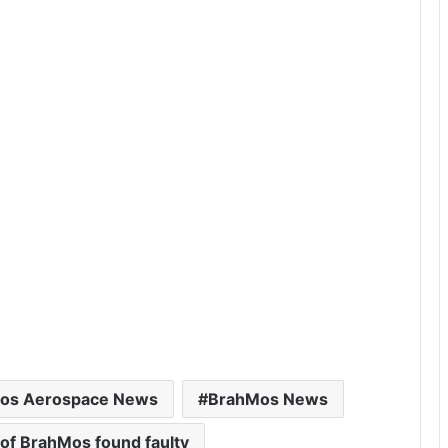
हु
थे
os Aerospace News
BrahMos News
f BrahMos found faulty