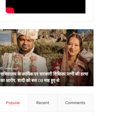
चिवालय
उत्तराखंड
े
के
र्मिक
दो
र
आईपीएस
रकारी
पहुंचे
क्षिका
हाईकोर्ट,
्नी
आईजी
1 week ago
March 13, 2
ी
से
सचिवालय के कार्मिक पर सरकारी शिक्षिका पत्नी की हत्या
उत्तराखंड क
्या
डीआईजी
का आरोप, शादी को बस 08 माह हुए थे
डीआईजी बनाक
ा
बनाकर
रोप,
भेजे
ादी
गए
ो
थे
स
Popular
Recent
Comments
केंद्रीय
8
प्रतिनियुक्ति
ाह
पर