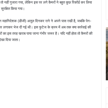
 तो नहीं गुजारा गया, लेकिन इस पर लगे कैमरों ने बहुत कुछ रिकॉर्ड कर लिया
 सुरक्षित किया गया।
र्तमान महानिदेशक (डीजी) अतुल दिनकर राने ने अपने पास रखी है, जबकि पेन-
 लगाकर भेज दी गई थी। इस फुटेज के क्रम में अब तक क्या कार्रवाई की
कल
स
रों का इस तरह खराब पाया जाना गंभीर जरूर है। यदि नहीं होता तो कैमरों की
दून
क
ं दिखा दिया जाता।
की
का
इन
प
सड़कों
स
पर
शि
न
पत
November 8, 2023
चलना
क
झूल गई
कल दून की इन सड़कों पर न चलना ही बेहतर, रोके जाएंगे
ही
हत
वाहन
बेहतर,
क
रोके
आ
जाएंगे
श
वाहन
क
ब
0
म