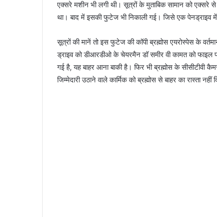
एक्सरे मशीन भी लगी थी। सूत्रों के मुताबिक सामान को एक्सरे से
था। बाद में इसकी फुटेज भी निकाली गई। जिसे एक पेनड्राइव में
सूत्रों की मानें तो इस फुटेज की कॉपी ब्रह्मोस एयरोस्पेस के व
ड्राइव को डीआरडीओ के चेयरमैन डॉ समीर वी कामत को फाइल पर
आईटीबीपी
गई है, यह बाहर आना बाकी है। फिर भी ब्रह्मोस के सीसीटीवी कैम
जवान
जिम्मेदारी उठाने वाले कार्मिक को ब्रह्मोस से बाहर का रास्ता नही
ने
नर्स
को
इतना
तंग
March 19, 2026
किया
महिला थी 05 माह की
आईटीबीपी जवान ने नर्स को इतना तंग किया कि 
कि
 दोस्त संग की हत्या
फंदे से, मुकदमा दर्ज
झूल
गई
फंदे
से,
मुकदमा
दर्ज