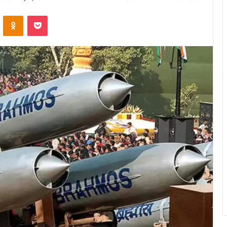
VKontakte
Odnoklassniki
Pocket