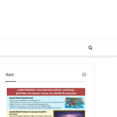
Search
for
Advt.