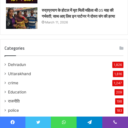
रुद्रप्रयाग के होटल में मृत मिली महिला थी 05 माह की
गर्भवती, साथ आए लिव इन पार्टनर ने दोस्त संग की हत्या
March 11, 2026
Categories
Dehradun
1,826
Uttarakhand
1,816
crime
1,247
Education
209
राजनीति
198
police
183
आपदा प्रबंधन
174
Facebook
Twitter
WhatsApp
Telegram
Viber