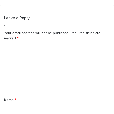
Leave a Reply
Your email address will not be published.
Required fields are
marked
*
C
o
m
m
e
n
t
Name
*
*