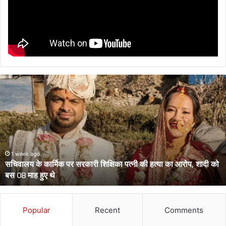
सचिवालय
के
कार्मिक
पर
सरकारी
शिक्षिका
पत्नी
की
1 week ago
सचिवालय के कार्मिक पर सरकारी शिक्षिका पत्नी की हत्या का आरोप, शादी को
हत्या
बस 08 माह हुए थे
का
आरोप,
शादी
को
Popular
Recent
Comments
बस