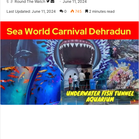
Follow
Send
Round The Watch
June 11, 2024
on
an
Last Updated: June 11, 2024
0
745
2 minutes read
Twitter
email