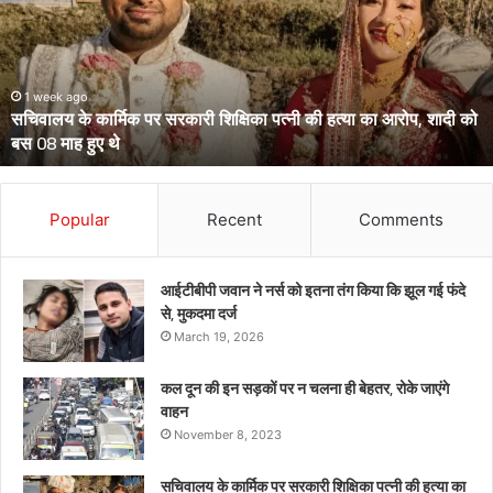
आईपीएस
पहुंचे
हाईकोर्ट,
आईजी
से
March 13, 2026
उत्तराखंड के दो आईपीएस पहुंचे हाईकोर्ट, आईजी से डीआईजी बनाकर भेजे गए
डीआईजी
थे केंद्रीय प्रतिनियुक्ति पर
बनाकर
भेजे
गए
थे
Popular
Recent
Comments
केंद्रीय
प्रतिनियुक्ति
पर
आईटीबीपी जवान ने नर्स को इतना तंग किया कि झूल गई फंदे
से, मुकदमा दर्ज
March 19, 2026
कल दून की इन सड़कों पर न चलना ही बेहतर, रोके जाएंगे
वाहन
November 8, 2023
सचिवालय के कार्मिक पर सरकारी शिक्षिका पत्नी की हत्या का