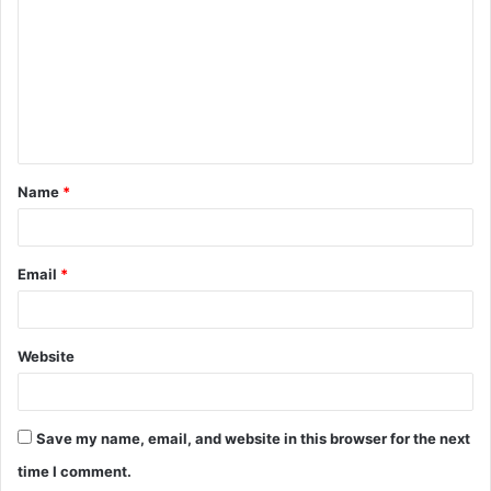
m
m
e
n
t
Name
*
*
Email
*
Website
Save my name, email, and website in this browser for the next
time I comment.