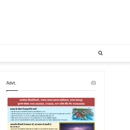
Search
for
Advt.