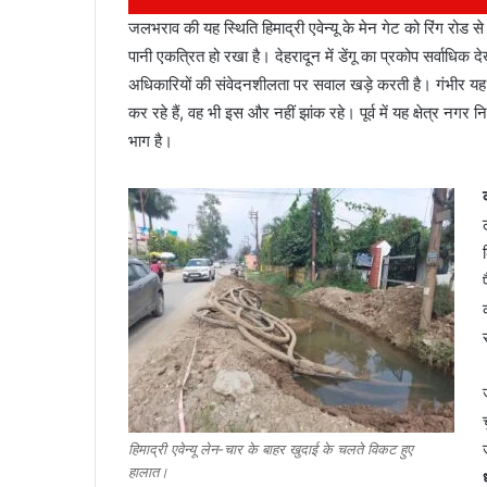
जलभराव की यह स्थिति हिमाद्री एवेन्यू के मेन गेट को रिंग रोड
पानी एकत्रित हो रखा है। देहरादून में डेंगू का प्रकोप सर्वाधि
अधिकारियों की संवेदनशीलता पर सवाल खड़े करती है। गंभीर यह 
कर रहे हैं, वह भी इस और नहीं झांक रहे। पूर्व में यह क्षेत्र न
आईटीबीपी
भाग है।
जवान
ने
नर्स
को
इतना
तंग
March 19, 2026
किया
महिला थी 05 माह की
आईटीबीपी जवान ने नर्स को इतना तंग किया कि 
कि
 दोस्त संग की हत्या
फंदे से, मुकदमा दर्ज
झूल
गई
फंदे
से,
मुकदमा
हिमाद्री एवेन्यू लेन-चार के बाहर खुदाई के चलते विकट हुए
दर्ज
हालात।