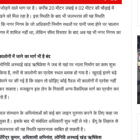
 से जोड़ने वाले भाग पर है। करीब 20 मीटर लंबाई व 02 मीटर की चौड़ाई में
क देखने को मिल रहा है। इस स्थिति के बाद भी जलभराव की यह स्थिति
कि नगर निगम के जो अधिकारी निर्माण स्थलों पर पानी जमा होने पर चालान
गर निगम में शामिल नहीं था, लेकिन सीमा विस्तार के बाद अब यह भी नगर निगम का
कल
स
दून
क
की
का
कालोनी में जाने का मार्ग भी है बंद
इन
प
लोनिवि अस्थाई खंड ऋषिकेश ने जब से यहां पर नाला निर्माण का काम शुरू
सड़कों
स
पर
शि
किया है, तभी से कालोनी का प्रवेश स्थल ब्लाक हो गया है। खुदाई इतने बड़े
न
पत
पैमाने पर की गई है कि वाहन तो छोड़िए कोई पैदल भी कालोनी में प्रवेश नहीं
November 8, 2023
चलना
क
झूल गई
कल दून की इन सड़कों पर न चलना ही बेहतर, रोके जाएंगे
कर सकता। मजबूरन इस लेन के निवासी अन्य वैकल्पिक मार्ग का प्रयोग कर
ही
हत
वाहन
रहे हैं।
बेहतर,
क
रोके
आ
जाएंगे
श
जल संस्थान के अभियंताओं को कई बार लाइन दुरुस्त करने के लिए कहा जा
वाहन
क
चुका है। इसके बाद भी संबंधित अधिकारी सुध नहीं ले रहे। डेंगू के लिहाज से
ब
जलभराव की यह स्थिति खतरनाक साबित हो सकती है।
0
म
धीरेंद्र कुमार, अधिशासी अभियंता, लोनिवि अस्थाई खंड ऋषिकेश