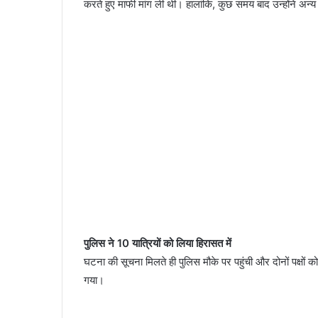
करते हुए माफी मांग ली थी। हालांकि, कुछ समय बाद उन्होंने अन्
आईटीबीपी
जवान
ने
नर्स
को
इतना
तंग
March 19, 2026
किया
महिला थी 05 माह की
आईटीबीपी जवान ने नर्स को इतना तंग किया कि 
कि
 दोस्त संग की हत्या
फंदे से, मुकदमा दर्ज
झूल
गई
पुलिस ने 10 यात्रियों को लिया हिरासत में
फंदे
घटना की सूचना मिलते ही पुलिस मौके पर पहुंची और दोनों पक्षों
से,
गया।
मुकदमा
दर्ज