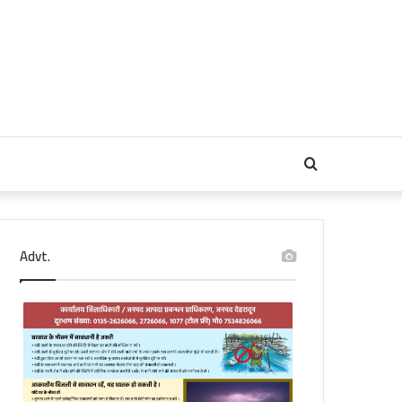
Search
for
Advt.