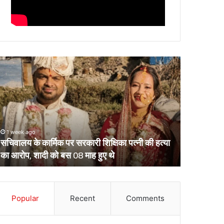
चिवालय
उत्तराखंड
े
के
र्मिक
दो
र
आईपीएस
रकारी
पहुंचे
क्षिका
हाईकोर्ट,
्नी
आईजी
1 week ago
March 13, 2
ी
से
सचिवालय के कार्मिक पर सरकारी शिक्षिका पत्नी की हत्या
उत्तराखंड क
्या
डीआईजी
का आरोप, शादी को बस 08 माह हुए थे
डीआईजी बनाक
ा
बनाकर
रोप,
भेजे
ादी
गए
ो
थे
स
Popular
Recent
Comments
केंद्रीय
8
प्रतिनियुक्ति
ाह
पर