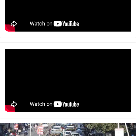
सचिवालय
के