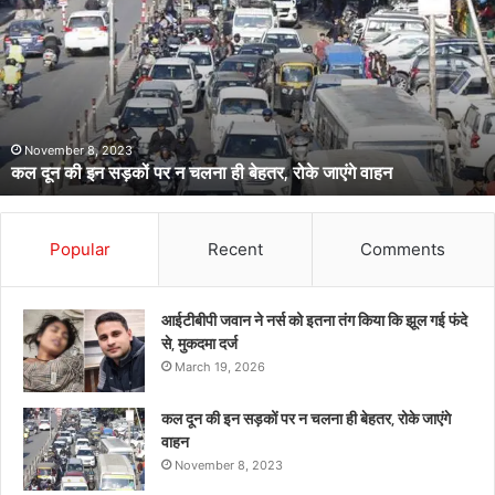
कार्मिक
पर
सरकारी
शिक्षिका
पत्नी
की
1 week ago
सचिवालय के कार्मिक पर सरकारी शिक्षिका पत्नी की ह
हत्या
ंगे वाहन
बस 08 माह हुए थे
का
आरोप,
शादी
को
Popular
Recent
Comments
बस
08
माह
आईटीबीपी जवान ने नर्स को इतना तंग किया कि झूल गई फंदे
हुए
से, मुकदमा दर्ज
थे
March 19, 2026
कल दून की इन सड़कों पर न चलना ही बेहतर, रोके जाएंगे
वाहन
November 8, 2023