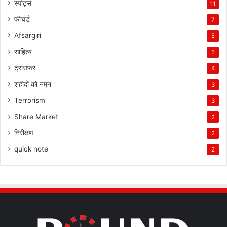
स्पोर्ट्स
11
फीचर्ड
7
Afsargiri
5
साहित्य
5
ट्रांसफर
4
शहीदों को नमन
3
Terrorism
3
Share Market
2
निरीक्षण
2
quick note
2