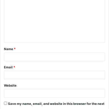
o
m
m
e
n
t
Name
*
*
Email
*
Website
Save my name, email, and website in this browser for the next