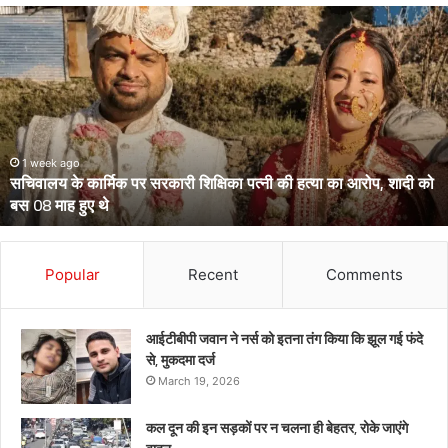
उत्तराखंड
के
दो
आईपीएस
पहुंचे
हाईकोर्ट,
आईजी
से
March 13, 2026
उत्तराखंड के दो आईपीएस पहुंचे हाईकोर्ट, आईजी से डीआईजी बनाकर भेजे गए
डीआईजी
थे केंद्रीय प्रतिनियुक्ति पर
बनाकर
भेजे
गए
थे
Popular
Recent
Comments
केंद्रीय
प्रतिनियुक्ति
पर
आईटीबीपी जवान ने नर्स को इतना तंग किया कि झूल गई फंदे
से, मुकदमा दर्ज
March 19, 2026
कल दून की इन सड़कों पर न चलना ही बेहतर, रोके जाएंगे