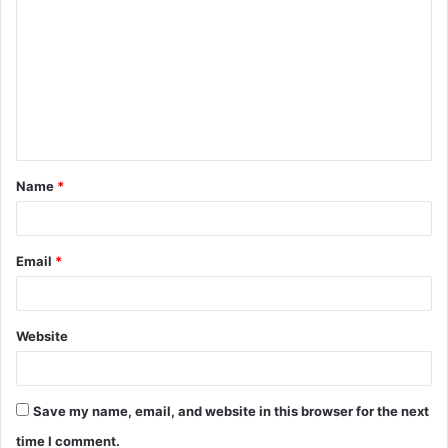
o
m
m
e
n
t
Name
*
*
Email
*
Website
Save my name, email, and website in this browser for the next
time I comment.