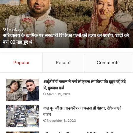
आईपीएस
पहुंचे
हाईकोर्ट,
आईजी
से
March 13, 2026
उत्तराखंड के दो आईपीएस पहुंचे हाईकोर्ट, आईजी से डीआईजी बनाकर भेजे गए
डीआईजी
थे केंद्रीय प्रतिनियुक्ति पर
बनाकर
भेजे
गए
थे
Popular
Recent
Comments
केंद्रीय
प्रतिनियुक्ति
पर
आईटीबीपी जवान ने नर्स को इतना तंग किया कि झूल गई फंदे
से, मुकदमा दर्ज
March 19, 2026
कल दून की इन सड़कों पर न चलना ही बेहतर, रोके जाएंगे
वाहन
November 8, 2023