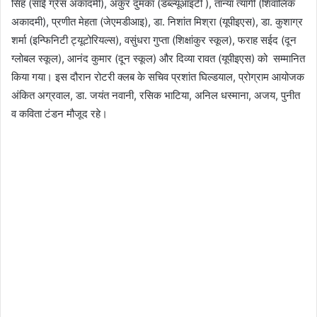
सिंह (साई ग्रेस अकादमी), अंकुर दुमका (डब्ल्यूआइटी ), तान्या त्यागी (शिवालिक
अकादमी), प्रणीत मेहता (जेएमडीआइ), डा. निशांत मिश्रा (यूपीइएस), डा. कुशाग्र
शर्मा (इन्फिनिटी ट्यूटोरियल्स), वसुंधरा गुप्ता (शिक्षांकुर स्कूल), फराह सईद (दून
ग्लोबल स्कूल), आनंद कुमार (दून स्कूल) और दिव्या रावत (यूपीइएस) को सम्मानित
किया गया। इस दौरान रोटरी क्लब के सचिव प्रशांत घिल्डयाल, प्रोग्राम आयोजक
अंकित अग्रवाल, डा. जयंत नवानी, रसिक भाटिया, अनिल धस्माना, अजय, पुनीत
व कविता टंडन मौजूद रहे।